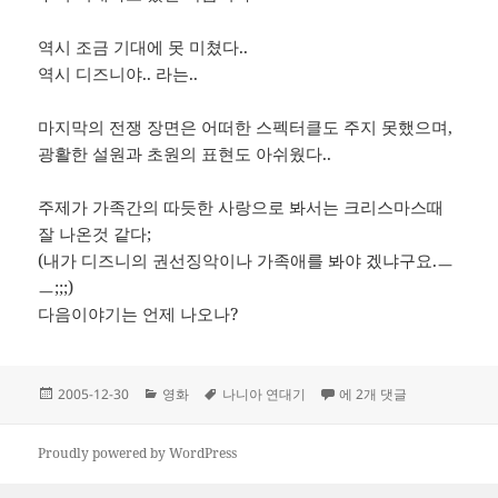
역시 조금 기대에 못 미쳤다..
역시 디즈니야.. 라는..
마지막의 전쟁 장면은 어떠한 스펙터클도 주지 못했으며,
광활한 설원과 초원의 표현도 아쉬웠다..
주제가 가족간의 따듯한 사랑으로 봐서는 크리스마스때
잘 나온것 같다;
(내가 디즈니의 권선징악이나 가족애를 봐야 겠냐구요.ㅡ
ㅡ;;;)
다음이야기는 언제 나오나?
작
카
태
나니아연대기
2005-12-30
영화
나니아 연대기
에 2개 댓글
성
테
그
일
고
자
리
Proudly powered by WordPress