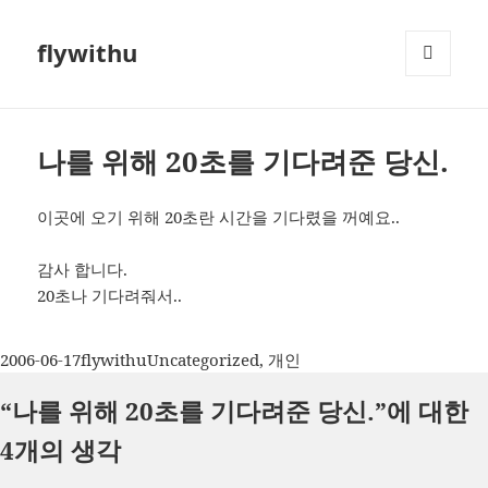
flywithu
메뉴와
위젯
나를 위해 20초를 기다려준 당신.
이곳에 오기 위해 20초란 시간을 기다렸을 꺼예요..
감사 합니다.
20초나 기다려줘서..
작
글
카
2006-06-17
flywithu
Uncategorized
,
개인
성
쓴
테
“나를 위해 20초를 기다려준 당신.”에 대한
일
이
고
자
리
4개의 생각