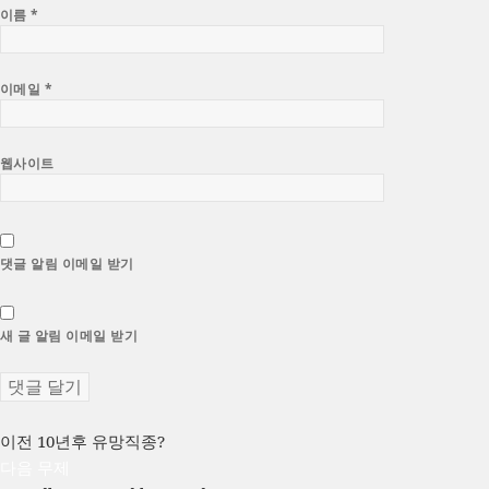
이름
*
이메일
*
웹사이트
댓글 알림 이메일 받기
새 글 알림 이메일 받기
글
이
이전
10년후 유망직종?
전
다
다음
무제
탐