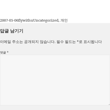
작
글
카
2007-05-06
flywithu
Uncategorized
,
개인
성
쓴
테
답글 남기기
일
이
고
자
리
이메일 주소는 공개되지 않습니다.
필수 필드는
*
로 표시됩니다
댓글
*