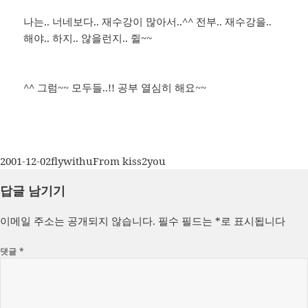
나는.. 너네보다.. 재수강이 많아서..^^ 전부.. 재수강을..
해야.. 하지.. 않을런지.. 쥘~~
^^ 그럼~~ 모두들..!! 공부 열심히 해요~~
작
글
카
2001-12-02
flywithu
From kiss2you
성
쓴
테
답글 남기기
일
이
고
자
리
이메일 주소는 공개되지 않습니다.
필수 필드는
*
로 표시됩니다
댓글
*