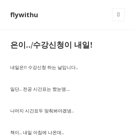
flywithu
메뉴와
위젯
은이../수강신청이 내일!
내일은!! 수강신청 하는 날입니다..
일단.. 전공 시간표는 짰눈뎅…
나머지 시간표두 맞춰봐야겠넹..
책이.. 내일 아침에 나온데..