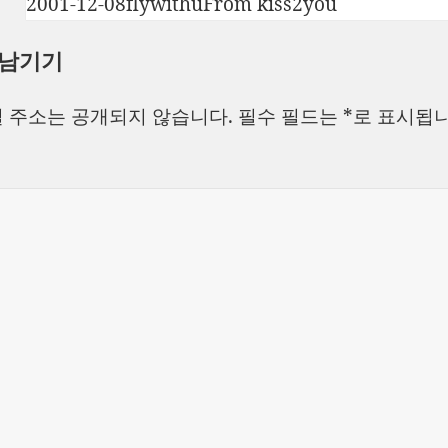
작
글
카
2001-12-08
flywithu
From kiss2you
성
쓴
테
 남기기
일
이
고
자
리
 주소는 공개되지 않습니다.
필수 필드는
*
로 표시됩