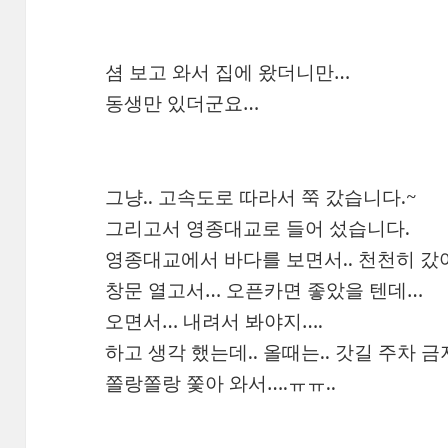
셤 보고 와서 집에 왔더니만…
동생만 있더군요…
그냥.. 고속도로 따라서 쭉 갔습니다.~
그리고서 영종대교로 들어 섰습니다.
영종대교에서 바다를 보면서.. 천천히 갔
창문 열고서… 오픈카면 좋았을 텐데…
오면서… 내려서 봐야지….
하고 생각 했는데.. 올때는.. 갓길 주차 
쫄랑쫄랑 쫓아 와서….ㅠㅠ..