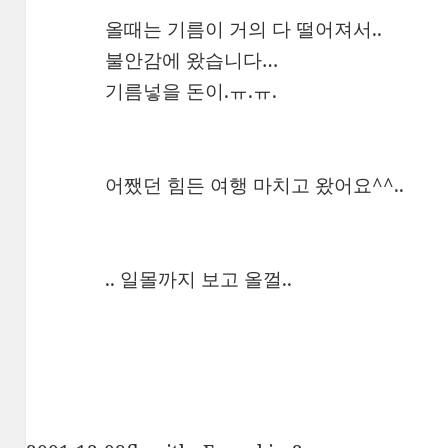
올때는 기름이 거의 다 떨어져서..
불안감에 왔습니다…
기름넣을 돈이.ㅠ.ㅠ.
어쨌던 힘든 여행 마치고 왔어요^^..
.. 일몰까지 보고 올껄..