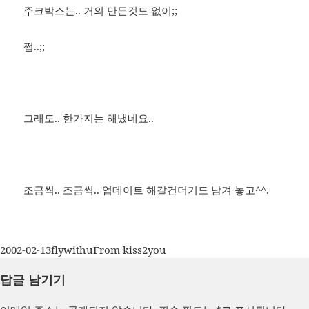
주크박스는.. 거의 만든것도 없이;;
쩝..;;
그래도.. 한가지는 해냈네요..
조금씩.. 조금씩.. 업데이트 해갈건더기도 남겨 놓고^^.
작
글
카
2002-02-13
flywithu
From kiss2you
성
쓴
테
답글 남기기
일
이
고
자
리