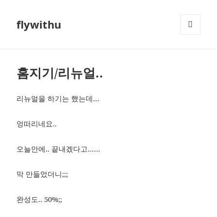
flywithu
메뉴와
위젯
홈지기/리뉴얼..
리뉴얼을 하기는 했는데…
엉떠리네요..
오늘안에.. 끝내겠다고……
막 만들었더니;;;
완성도.. 50%;;