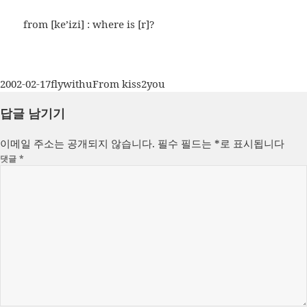
from [ke’izi] : where is [r]?
작
글
카
2002-02-17
flywithu
From kiss2you
성
쓴
테
답글 남기기
일
이
고
자
리
이메일 주소는 공개되지 않습니다.
필수 필드는
*
로 표시됩니다
댓글
*