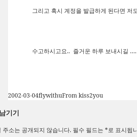
그리고 혹시 계정을 발급하게 된다면 저도
수고하시고요.. 즐거운 하루 보내시길 …
작
글
카
2002-03-04
flywithu
From kiss2you
성
쓴
테
 남기기
일
이
고
자
리
 주소는 공개되지 않습니다.
필수 필드는
*
로 표시됩