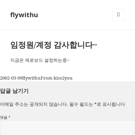
flywithu
메뉴와
위젯
임정원/계정 감사합니다~
지금은 제로보드 설정하는중~
작
글
카
2002-03-09
flywithu
From kiss2you
성
쓴
테
답글 남기기
일
이
고
자
리
이메일 주소는 공개되지 않습니다.
필수 필드는
*
로 표시됩니다
댓글
*