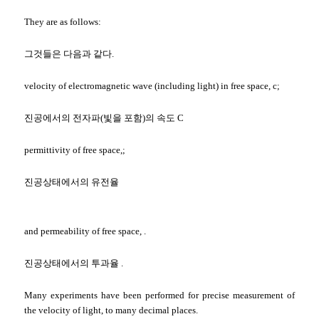
They are as follows:
그것들은 다음과 같다.
velocity of electromagnetic wave (including light) in free space, c;
진공에서의 전자파(빛을 포함)의 속도 C
permittivity of free space,;
진공상태에서의 유전율
and permeability of free space, .
진공상태에서의 투과율 .
Many experiments have been performed for precise measurement of
the velocity of light, to many decimal places.