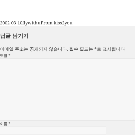
작
글
카
2002-03-10
flywithu
From kiss2you
성
쓴
테
답글 남기기
일
이
고
자
리
이메일 주소는 공개되지 않습니다.
필수 필드는
*
로 표시됩니다
댓글
*
이름
*