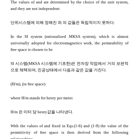
The values of and are determined by the choice of the unit system,
and they are not independent.
단위시스템에 의해 정해진 와 의 값들은 독립적이지 못하다.
In the SI system (rationalized MKSA system), which is almost
universally adopted for electromagnetics work, the permeability of
free space is chosen to be
SI 시스템(MKSA 시스템에 기초한)은 전자장 작업에서 거의 보편적
으로 채택되며, 진공상태에서 다음과 같은 값을 가진다.
(H/m), (in free space)
where H/m stands for henry per meter.
H/m 은 미터 당 henry값을 나타낸다.
With the values of and fixed in Eqs.(1-6) and (1-9) the value of the
permittivity of free space is then derived from the following
relationships: