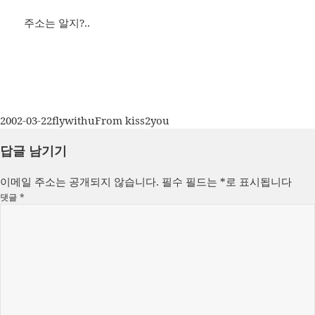
주소는 알지?..
작
글
카
2002-03-22
flywithu
From kiss2you
성
쓴
테
답글 남기기
일
이
고
자
리
이메일 주소는 공개되지 않습니다.
필수 필드는
*
로 표시됩니다
댓글
*