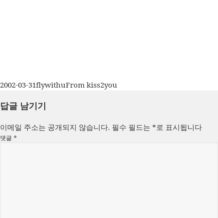
작
글
카
2002-03-31
flywithu
From kiss2you
성
쓴
테
답글 남기기
일
이
고
자
리
이메일 주소는 공개되지 않습니다.
필수 필드는
*
로 표시됩니다
댓글
*