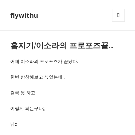
flywithu
메뉴와
위젯
홈지기/이소라의 프로포즈끝..
어제 이소라의 프로포즈가 끝났다.
한번 방청해보고 싶었는데..
결국 못 하고 ..
이렇게 되는구나;;
냠;;