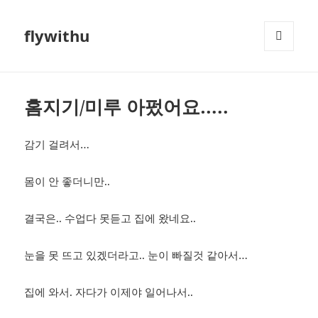
flywithu
메뉴와
위젯
홈지기/미루 아펐어요…..
감기 걸려서…
몸이 안 좋더니만..
결국은.. 수업다 못듣고 집에 왔네요..
눈을 못 뜨고 있겠더라고.. 눈이 빠질것 같아서…
집에 와서. 자다가 이제야 일어나서..