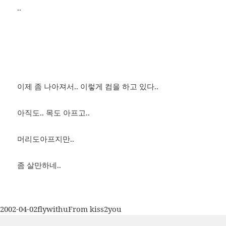
..
이제 좀 나아져서.. 이렇게 컴을 하고 있다..
아직도.. 목도 아프고..
머리도아프지만..
좀 살만하네..
작
글
카
2002-04-02
flywithu
From kiss2you
성
쓴
테