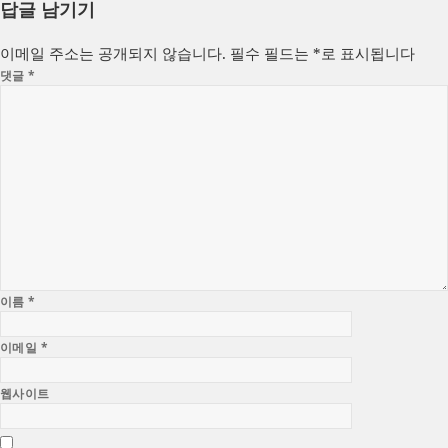
답글 남기기
일
이
고
자
리
이메일 주소는 공개되지 않습니다.
필수 필드는
*
로 표시됩니다
댓글
*
이름
*
이메일
*
웹사이트