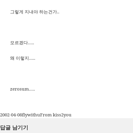
그렇게 지내야 하는건가..
모르겠다…..
왜 이렇지…..
zerosum…..
작
글
카
2002-04-08
flywithu
From kiss2you
성
쓴
테
답글 남기기
일
이
고