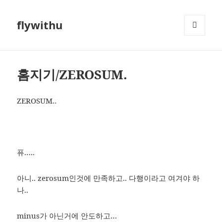
flywithu
메뉴와
위젯
홈지기/ZEROSUM.
ZEROSUM..
퓨…..
아니.. zerosum인것에 만족하고.. 다행이라고 여겨야 하
나..
minus가 아닌거에 안도하고…