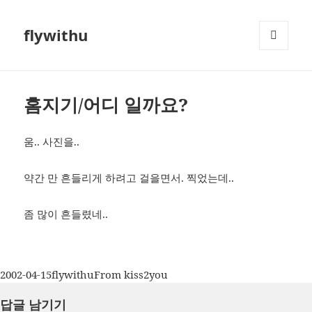
flywithu
메뉴와
위젯
홈지기/어디 일까요?
움.. 사진을..
약간 만 흔들리게 하려고 걸을면서. 찍었는데..
좀 많이 흔들렸네..
작
글
카
2002-04-15
flywithu
From kiss2you
성
쓴
테
답글 남기기
일
이
고