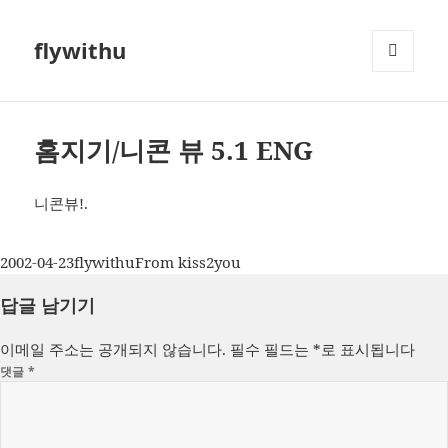
flywithu
메뉴와
위젯
홈지기/니콘 뷰 5.1 ENG
니콘뷰!.
작
글
카
2002-04-23
flywithu
From kiss2you
성
쓴
테
답글 남기기
일
이
고
자
리
이메일 주소는 공개되지 않습니다.
필수 필드는
*
로 표시됩니다
댓글
*