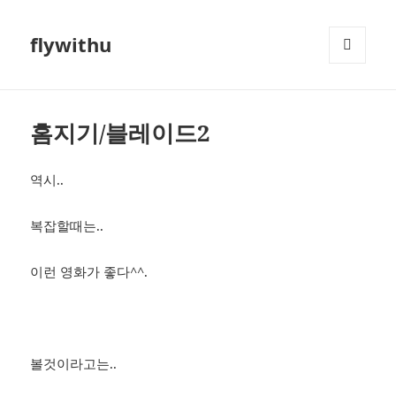
flywithu
메뉴와
위젯
홈지기/블레이드2
역시..
복잡할때는..
이런 영화가 좋다^^.
볼것이라고는..