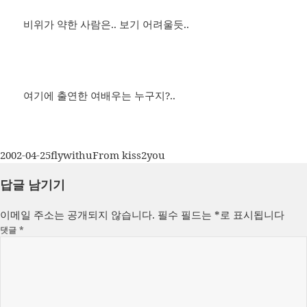
비위가 약한 사람은.. 보기 어려울듯..
여기에 출연한 여배우는 누구지?..
작
글
카
2002-04-25
flywithu
From kiss2you
성
쓴
테
답글 남기기
일
이
고
자
리
이메일 주소는 공개되지 않습니다.
필수 필드는
*
로 표시됩니다
댓글
*