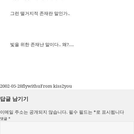
그런 떨거지적 존재란 말인가..
빛을 위한 존재냔 말이다.. 왜?….
작
글
카
2002-05-28
flywithu
From kiss2you
성
쓴
테
답글 남기기
일
이
고
자
리
이메일 주소는 공개되지 않습니다.
필수 필드는
*
로 표시됩니다
댓글
*