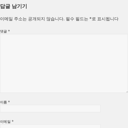
성
쓴
테
답글 남기기
일
이
고
자
리
이메일 주소는 공개되지 않습니다.
필수 필드는
*
로 표시됩니다
댓글
*
이름
*
이메일
*