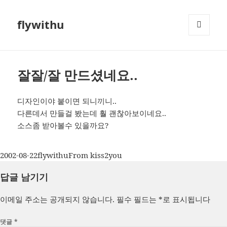
flywithu
메뉴와
위젯
잘잘/잘 만드셨네요..
디자인이야 붙이면 되니끼니..
다른데서 만들걸 봤는데 훨 괜찮아보이네요..
소스좀 받아볼수 있을까요?
작
글
카
2002-08-22
flywithu
From kiss2you
성
쓴
테
답글 남기기
일
이
고
자
리
이메일 주소는 공개되지 않습니다.
필수 필드는
*
로 표시됩니다
댓글
*