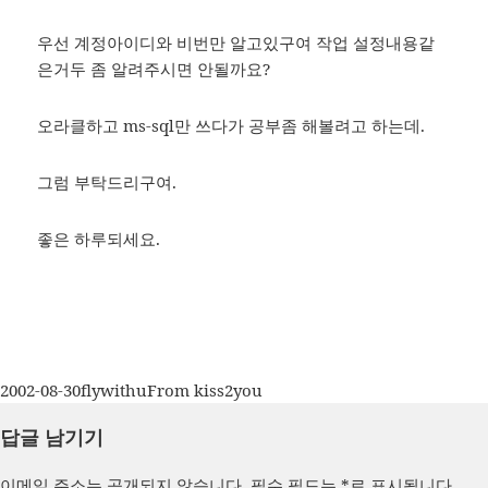
우선 계정아이디와 비번만 알고있구여 작업 설정내용같
은거두 좀 알려주시면 안될까요?
오라클하고 ms-sql만 쓰다가 공부좀 해볼려고 하는데.
그럼 부탁드리구여.
좋은 하루되세요.
작
글
카
2002-08-30
flywithu
From kiss2you
성
쓴
테
답글 남기기
일
이
고
자
리
이메일 주소는 공개되지 않습니다.
필수 필드는
*
로 표시됩니다