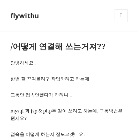
flywithu
메뉴와
위젯
/어떻게 연결해 쓰는거져??
안녕하세요..
한번 잘 꾸며볼려구 작업하려고 하는데.
그동안 접속안했다가 하려니…
mysql 과 jsp & php두 같이 쓰려고 하는데. 구동방법은
뭔지요?
접속을 어떻게 하는지 잘모르겠네요.