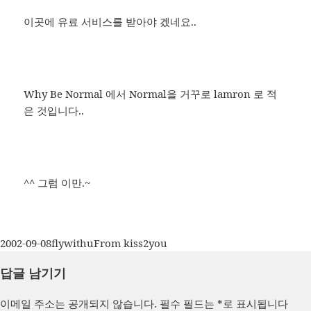
이곳에 유료 서비스를 받아야 겠네요..
Why Be Normal 에서 Normal을 거꾸로 lamron 로 적
은 것입니다..
^^ 그럼 이만.~
작
글
카
2002-09-08
flywithu
From kiss2you
성
쓴
테
답글 남기기
일
이
고
자
리
이메일 주소는 공개되지 않습니다.
필수 필드는
*
로 표시됩니다