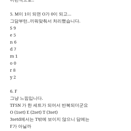
5. M이 1이 되면 O가 0이 되고…
그담부턴..끼워맞춰서 처리했습니다.
S 9
e 5
n 6
d 7
m 1
o 0
r 8
y 2
6. F
그냥 느낌입니다.
TFSN 가 한 세트가 되어서 반복되더군요
O (1set) E (2set) T (3set)
3setd에서는 T밖에 보이지 않으니 담에는
F가 아닐까