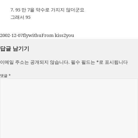
7. 95 만 7을 약수로 가지지 않더군요
그래서 95
작
글
카
2002-12-07
flywithu
From kiss2you
성
쓴
테
답글 남기기
일
이
고
자
리
이메일 주소는 공개되지 않습니다.
필수 필드는
*
로 표시됩니다
댓글
*