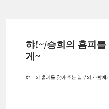
햐!~/승희의 홈피
게~
햐!~ 의 홈피를 찾아 주는 일부의 사람에