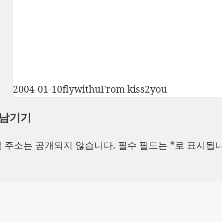
작
글
카
2004-01-10
flywithu
From kiss2you
성
쓴
테
 남기기
일
이
고
자
리
 주소는 공개되지 않습니다.
필수 필드는
*
로 표시됩