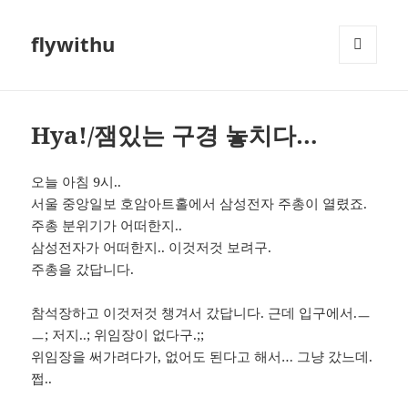
flywithu
메뉴와
위젯
Hya!/잼있는 구경 놓치다…
오늘 아침 9시..
서울 중앙일보 호암아트홀에서 삼성전자 주총이 열렸죠.
주총 분위기가 어떠한지..
삼성전자가 어떠한지.. 이것저것 보려구.
주총을 갔답니다.
참석장하고 이것저것 챙겨서 갔답니다. 근데 입구에서.ㅡ
ㅡ; 저지..; 위임장이 없다구.;;
위임장을 써가려다가, 없어도 된다고 해서… 그냥 갔느데.
쩝..