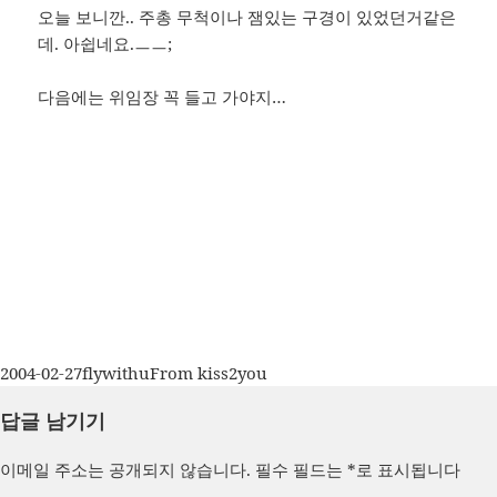
오늘 보니깐.. 주총 무척이나 잼있는 구경이 있었던거같은
데. 아쉽네요.ㅡㅡ;
다음에는 위임장 꼭 들고 가야지…
작
글
카
2004-02-27
flywithu
From kiss2you
성
쓴
테
답글 남기기
일
이
고
자
리
이메일 주소는 공개되지 않습니다.
필수 필드는
*
로 표시됩니다