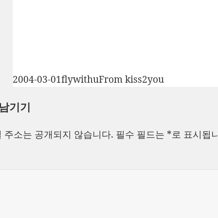
작
글
카
2004-03-01
flywithu
From kiss2you
성
쓴
테
 남기기
일
이
고
자
리
 주소는 공개되지 않습니다.
필수 필드는
*
로 표시됩