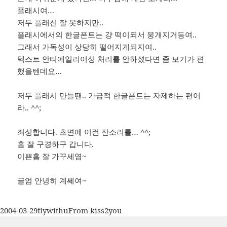
플래시여…
저두 플래신 잘 못하지만..
플래시에서의 한글폰트는 걍 떡이되서 뭉개지거등여..
그래서 가독성이 상당히 떨어지게되지여..
텍스트 안티에일리어싱 처리를 안하셨다면 좀 보기가 편
했을텐데요…
저두 플래시 만들땐.. 가급적 한글폰트는 자제하는 편이
라.. ^^;
죄성합니다. 초면에 이런 잔소리를… ^^;
홈 잘 구경하구 갑니다.
이쁜홈 잘 가꾸세염~
글엄 안녕히 계쎄여~
작
글
카
2004-03-29
flywithu
From kiss2you
성
쓴
테