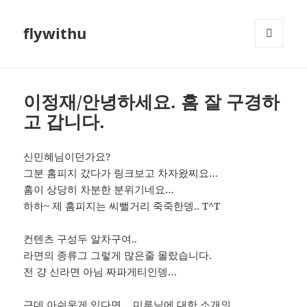
flywithu
메뉴와
위젯
이정재/안녕하세요. 홈 잘 구경하
고 갑니다.
신민혜님이던가요?
그분 홈피지 갔다가 링크보고 차자왔찌요…
홈이 상당히 차분한 분위기네요…
하하~ 제 홈피지는 씨뻘거리 죽죽한뎅.. T^T
컨텐츠 구성두 알차구여..
라면의 종류그 그렇게 많은줄 몰랐습니다.
전 걍 신라면 아님 짜파게티인뎅…
근데 아쉬운게 있다면… 미루님에 대한 소개의…