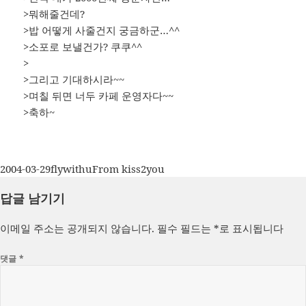
>뭐해줄건데?
>밥 어떻게 사줄건지 궁금하군…^^
>소포로 보낼건가? 쿠쿠^^
>
>그리고 기대하시라~~
>며칠 뒤면 너두 카페 운영자다~~
>축하~
작
글
카
2004-03-29
flywithu
From kiss2you
성
쓴
테
답글 남기기
일
이
고
자
리
이메일 주소는 공개되지 않습니다.
필수 필드는
*
로 표시됩니다
댓글
*