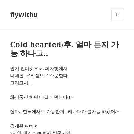
flywithu
메뉴와
위젯
Cold hearted/후. 얼마 든지 가
능 하다고..
먼저 인터넷으로. 피자헛에서
너네집. 우리짐으로 주문한다.
그리고서….
화상통신 하면서 같이 먹는다.!~
설마.. 한국에서도 가능한데.. 캐나다가 불가능 하겠어.~~
김세은 wrote:
>만약 내가 2000번째 방문자면…