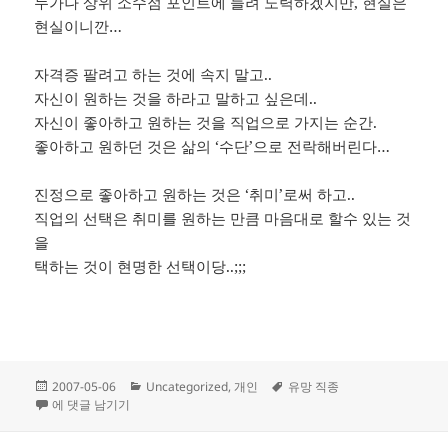
누가나 상위 소수점 포인트에 들려 노력하겠지만, 현실은
현실이니깐…
자격증 팔려고 하는 것에 속지 말고..
자신이 원하는 것을 하라고 말하고 싶은데..
자신이 좋아하고 원하는 것을 직업으로 가지는 순간.
좋아하고 원하던 것은 삶의 ‘수단’으로 전락해버린다…
진정으로 좋아하고 원하는 것은 ‘취미’로써 하고..
직업의 선택은 취미를 원하는 만큼 마음대로 할수 있는 것
을
택하는 것이 현명한 선택이당..;;;
작
카
태
2007-05-06
Uncategorized
,
개인
유망 직종
성
10년후 유망직종?
테
그
에 댓글 남기기
일
고
자
리