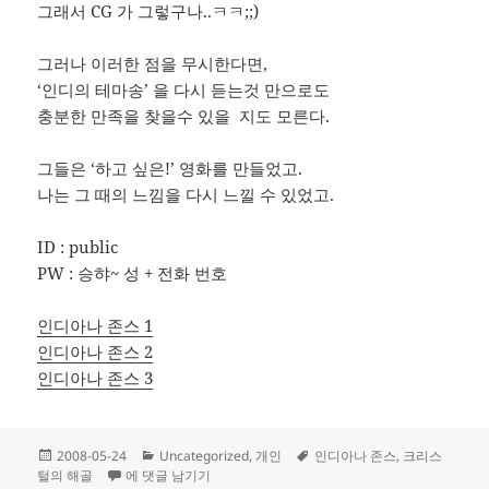
그래서 CG 가 그렇구나..ㅋㅋ;;)
그러나 이러한 점을 무시한다면,
‘인디의 테마송’ 을 다시 듣는것 만으로도
충분한 만족을 찾을수 있을 지도 모른다.
그들은 ‘하고 싶은!’ 영화를 만들었고.
나는 그 때의 느낌을 다시 느낄 수 있었고.
ID : public
PW : 승햐~ 성 + 전화 번호
인디아나 존스 1
인디아나 존스 2
인디아나 존스 3
작
카
태
2008-05-24
Uncategorized
,
개인
인디아나 존스
,
크리스
성
http://011.sk – 인디아나 존스 4
테
그
털의 해골
에 댓글 남기기