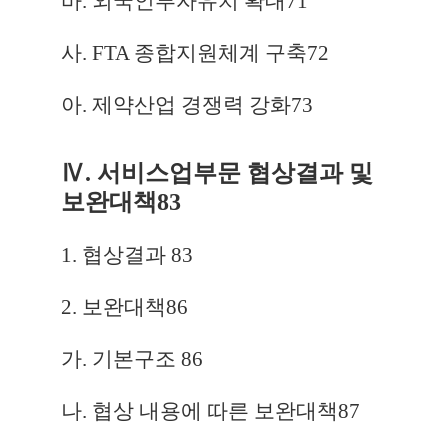
바. 외국인투자유치 확대
71
사. FTA 종합지원체계 구축
72
아. 제약산업 경쟁력 강화
73
Ⅳ. 서비스업부문 협상결과 및
보완대책
83
1. 협상결과
83
2. 보완대책
86
가. 기본구조
86
나. 협상 내용에 따른 보완대책
87