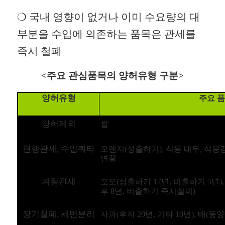
❍
국내 영향이 없거나 이미 수요량의 대
부분을 수입에 의존하는
품목은 관세를
즉시 철폐
<주요 관심품목의 양허유형 구분>
양허유형
주요 
양허제외
쌀
현행관세, 수입쿼타
오렌지(성출하기), 식용 대두, 식용감
연꿀
계절관세
포
도(성출하기 17년, 비출하기 5년)
후 8년, 비출하기 즉시철폐)
장기철폐, 세번분리
사과(후지 20년, 기타 10년)
, 배(동양