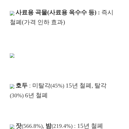
사료용 곡물(사료용 옥수수 등) :
즉시
철폐(가격 인하 효과)
호두
: 미탈각
15년 철폐, 탈각
(45%)
6년 철폐
(30%)
잣
,
밤
: 15년 철폐
(566.8%)
(219.4%)