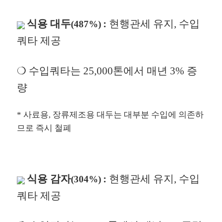
식용 대두
:
현행관세 유지, 수입
(487%)
쿼타 제공
❍ 수입쿼타는 25,000톤에서 매년 3% 증
량
*
사료용, 장류제조용 대두는 대부분 수입에 의존하
므로 즉시 철폐
식용 감자
:
현행관세 유지, 수입
(304%)
쿼타 제공