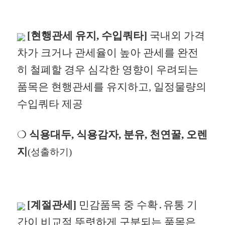
[현행관세 유지, 수입쿼타]
국내외 가격
차가 크거나 관세율이
높아 관세를 완전
히 철폐할 경우 심각한 영향이 우려되는
품목은
현행관세를 유지하고, 일정물량의
수입쿼타 제공
❍
식용대두, 식용감자, 분유, 천연꿀, 오렌
지
(성출하기)
[계절관세]
민감품목 중 수확․유통 기
간이 비교적 뚜렷하게
구분되는 품목은