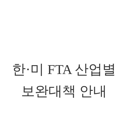
한
·
미 FTA 산업별
보완대책 안내