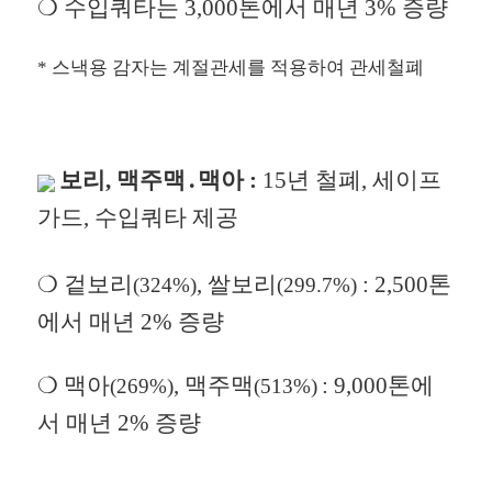
❍ 수입쿼타는 3,000톤에서 매년 3% 증량
* 스낵용 감자는 계절관세를 적용하여 관세철폐
보리, 맥주맥․맥아 :
15년 철폐, 세이프
가드, 수입쿼타 제공
❍ 겉보리
, 쌀보리
: 2,500톤
(324%)
(299.7%)
에서 매년 2% 증량
❍ 맥아
, 맥주맥
: 9,000톤에
(269%)
(513%)
서 매년 2% 증량