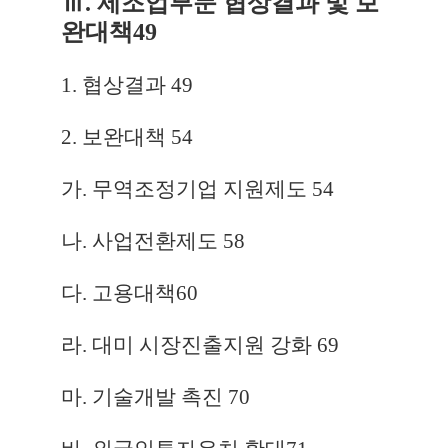
Ⅲ. 제조업부문 협상결과 및 보
완대책
49
1. 협상결과
49
2. 보완대책
54
가. 무역조정기업 지원제도
54
나. 사업전환제도
58
다. 고용대책
60
라. 대미 시장진출지원 강화
69
마. 기술개발 촉진
70