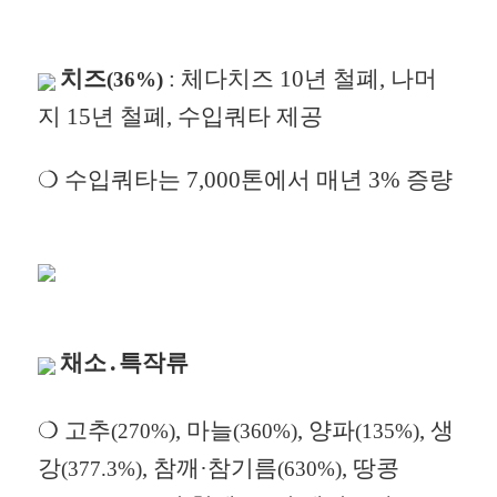
치즈
: 체다치즈 10년 철폐, 나머
(36%)
지 15년 철폐, 수입쿼타 제공
❍ 수입쿼타는 7,000톤에서 매년 3% 증량
채소․특작류
❍
고추
, 마늘
, 양파
, 생
(270%)
(360%)
(135%)
강
, 참깨·참기름
, 땅콩
(377.3%)
(630%)