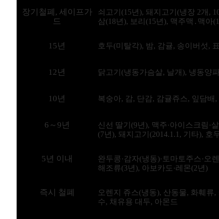
장기철폐, 세이프가
쇠고기(15년), 돼지고기(냉장 2개, 1
드
삼(18년), 보리(15년), 맥주맥․맥아(1
15년
호두(미탈각), 밤, 감귤, 송이버섯,
12년
닭고기(냉동가슴살, 날개), 냉동양파
10년
복숭아, 감, 단감, 감귤쥬스, 잎담배,
6～9년
신선 딸기(9년),
맥주·아이스크림·
(7년), 돼
지고기(2014.1.1, 기타)
, 호
5년 이내
완두콩·감자(냉동)·토마토주스·오
해조류(3년), 아보카도·레몬(2년)
즉시 철폐
오렌지 쥬스(냉동),
산동물, 화훼류, 
수, 채유용 대두, 아몬드