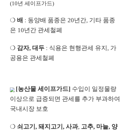
(10년 세이프가드)
❍
배
:
동양배 품종은 20년간, 기타 품종
은 10년간 관세철폐
❍
감자, 대두
: 식용은 현행관세 유지, 가
공용은 관세철폐
[농산물 세이프가드]
수입이 일정물량
이상으로 급증되면 관세를 추가 부과하여
국내시장 보호
❍
쇠고기, 돼지고기, 사과
,
고추, 마늘, 양