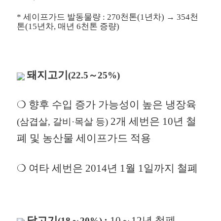
*
세이프가드 발동물량 : 270천톤(1년차) → 354천
톤(15년차, 매년 6천톤 증량)
돼지고기
(22.5～25%)
❍
향후 수입 증가 가능성이 높은 냉장육
2개 세번은 10년 철
(삼겹살, 갈비·목살 등)
폐 및 농산물 세이프가드 적용
❍ 여타 세번은 2014년 1월 1일까지 철폐
닭고기
:
10～12년 철폐
(18～20%)