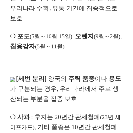
우리나라 수확․유통 기간에 집중적으로
보호
❍
포도
오렌지
,
(5월～10월 15일),
(9월～2월)
칩용감자
(5월～11월)
[세번 분리]
양국의
주력 품종
이나
용도
가 구분되는 경우, 우리나라에서 주로 생
산되는 부분을 집중 보호
❍
사과
:
후지는 20년간 관세철폐
(23년 세
, 기타 품종은 10년간 관세철폐
이프가드)