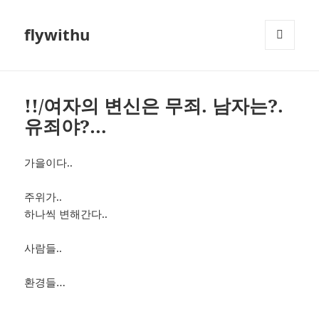
flywithu
메뉴와
위젯
!!/여자의 변신은 무죄. 남자는?.
유죄야?…
가을이다..
주위가..
하나씩 변해간다..
사람들..
환경들…
………………