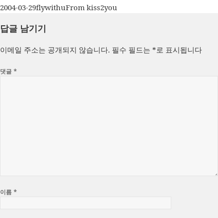
작
글
카
2004-03-29
flywithu
From kiss2you
성
쓴
테
답글 남기기
일
이
고
자
리
이메일 주소는 공개되지 않습니다.
필수 필드는
*
로 표시됩니다
댓글
*
이름
*