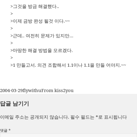
>그것을 방금 해결했다..
>
>이제 금방 완성 될것 이다.~~
>
>근데.. 여전히 문제가 있지만…
>
>마땅한 해결 방법을 모르겠다.
>
>1 만들고서. 의견 조합해서 1.1이나 1.1을 만들 어야지.~~
작
글
카
2004-03-29
flywithu
From kiss2you
성
쓴
테
답글 남기기
일
이
고
자
리
이메일 주소는 공개되지 않습니다.
필수 필드는
*
로 표시됩니다
댓글
*