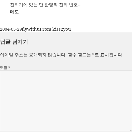
전화기에 있는 단 한명의 전화 번호…
메모
작
글
카
2004-03-29
flywithu
From kiss2you
성
쓴
테
답글 남기기
일
이
고
자
리
이메일 주소는 공개되지 않습니다.
필수 필드는
*
로 표시됩니다
댓글
*