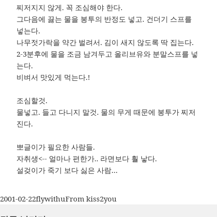
찌저지지 않게. 꼭 조심해야 한다.
그다음에 끓는 물을 봉투의 반정도 넣고. 건더기 스프를
넣는다.
나무젓가락을 약간 벌려서. 김이 새지 않도록 딱 집는다.
2-3분후에 물을 조금 남겨두고 올리브유와 분말스프를 넣
는다.
비벼서 맛있게 먹는다.!
조심할것.
물넣고. 들고 다니지 말것. 물의 무게 때문에 봉투가 찌저
진다.
뽀글이가 필요한 사람들.
자취생<-- 얼마나 편한가.. 라면보다 훨 낳다.
설겆이가 죽기 보다 싫은 사람…
작
글
카
2001-02-22
flywithu
From kiss2you
성
쓴
테