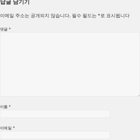
답글 남기기
일
이
고
자
리
이메일 주소는 공개되지 않습니다.
필수 필드는
*
로 표시됩니다
댓글
*
이름
*
이메일
*