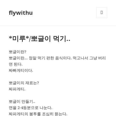
flywithu
메뉴와
위젯
*미루*/뽀글이 먹기..
뽀글이란?
뽀글이란… 정말 먹기 편한 음식이다. 먹고나서 그냥 버리
면 된다.
짜빠게티이다.
뽀글이의 재료는?
짜파게티.
뽀글이 만들기..
면을 2-4등분으로 나눈다.
짜파게티의 봉투를 조심히 뜯는다.