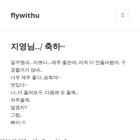
flywithu
메뉴와
위젯
지영님../ 축하~
잘꾸몄네…이쁘다…재주 좋은데..아직 다 안둘러봤어. 구
경할거가 많네..
너무 재주 좋다..승희야~
멋있다~
나..더 둘러보구..다음에 또 올께..
자주올께.
알겠지?
그럼..
빠이~!!