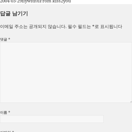
작
글
카
2004-03-29
flywithu
From kiss2you
성
쓴
테
답글 남기기
일
이
고
자
리
이메일 주소는 공개되지 않습니다.
필수 필드는
*
로 표시됩니다
댓글
*
이름
*