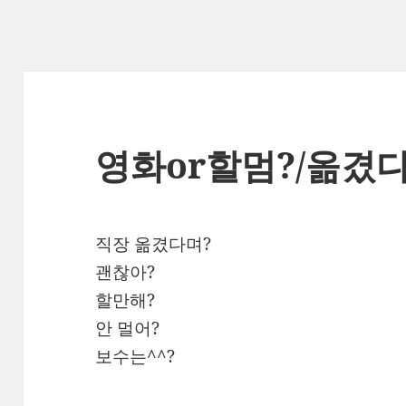
영화or할멈?/옮겼
직장 옮겼다며?
괜찮아?
할만해?
안 멀어?
보수는^^?