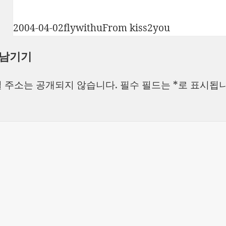
작
글
카
2004-04-02
flywithu
From kiss2you
성
쓴
테
 남기기
일
이
고
자
리
 주소는 공개되지 않습니다.
필수 필드는
*
로 표시됩