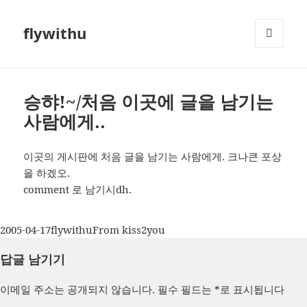
flywithu
메뉴와
위젯
승햐!~/처음 이곳에 글을 남기는
사람에게..
이곳의 게시판에 처음 글을 남기는 사람에게. 크나큰 포상
을 하겠오.
comment 로 남기시dh.
작
글
카
2005-04-17
flywithu
From kiss2you
성
쓴
테
답글 남기기
일
이
고
자
리
이메일 주소는 공개되지 않습니다.
필수 필드는
*
로 표시됩니다