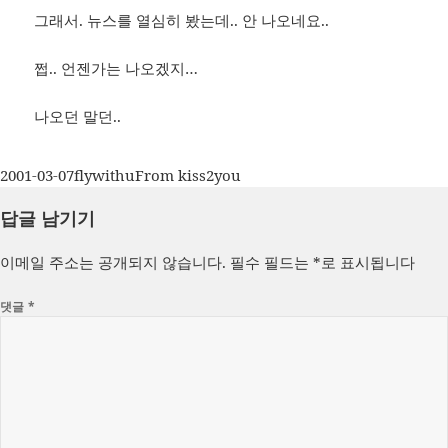
그래서. 뉴스를 열심히 봤는데.. 안 나오네요..
쩝.. 언젠가는 나오겠지…
나오던 말던..
작
글
카
2001-03-07
flywithu
From kiss2you
성
쓴
테
답글 남기기
일
이
고
자
리
이메일 주소는 공개되지 않습니다.
필수 필드는
*
로 표시됩니다
댓글
*