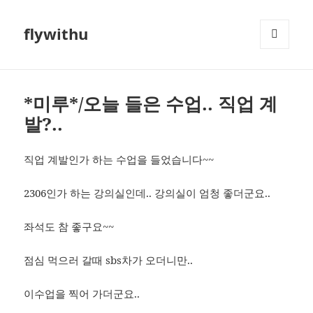
flywithu
메뉴와
위젯
*미루*/오늘 들은 수업.. 직업 계
발?..
직업 계발인가 하는 수업을 들었습니다~~
2306인가 하는 강의실인데.. 강의실이 엄청 좋더군요..
좌석도 참 좋구요~~
점심 먹으러 갈때 sbs차가 오더니만..
이수업을 찍어 가더군요..