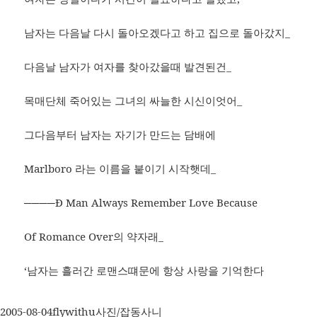
남자는 다음날 다시 돌아오겠다고 하고 집으로 돌아갔지_
다음날 남자가 여자를 찾아갔을때 발견된건_
목매단체 죽어있는 그녀의 싸늘한 시신이엇어_
그다음부터 남자는 자기가 만드는 담배에
Marlboro 라는 이름을 붙이기 시작햇데_
────Ð Man Always Remember Love Because
Of Romance Over의 약자래_
‘남자는 흘러간 로맨스떄문에 항상 사랑을 기억한다
작
글
카
2005-08-04
flywithu
사진/잡동사니