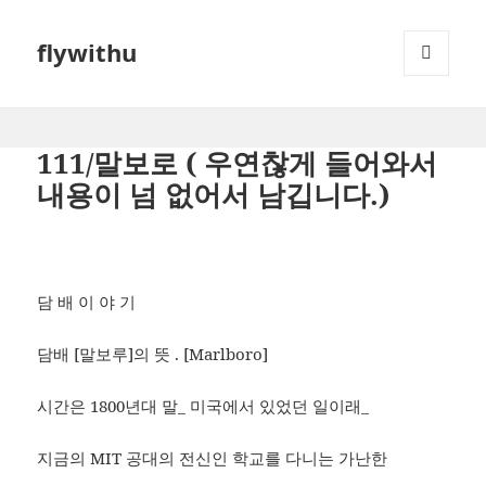
flywithu
메뉴와
위젯
111/말보로 ( 우연찮게 들어와서
내용이 넘 없어서 남깁니다.)
담 배 이 야 기
담배 [말보루]의 뜻 . [Marlboro]
시간은 1800년대 말_ 미국에서 있었던 일이래_
지금의 MIT 공대의 전신인 학교를 다니는 가난한