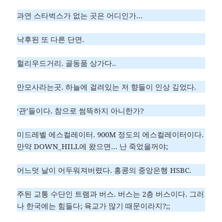
과연 스타벅스가 없는 곳은 어디인가…
낙후된 또 다른 단면.
헐리우드거리. 골동품 상가다..
만모사라는곳. 하늘에 걸려있는 저 향들이 인상 깊었다.
‘관’들이다. 참으로 썸뜩하지 아니한가?
미드레벨 에스컬레이터. 900M 정도의 에스컬레이터이다.
만약 DOWN_HILL에 왔으면… 난 죽었을꺼야;
어느덧 날이 어두워져버렸다. 홍콩의 중앙은행 HSBC.
주된 교통 수단인 트램과 버스. 버스는 2층 버스이다. 그러
나 한국에는 힘들다; 육교가 많기 때문이라지?;;