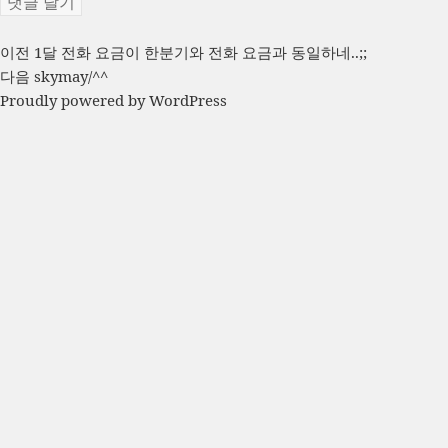
글
이
이전
1달 전화 요금이 한분기와 전화 요금과 동일하네..;;
전
다
다음
skymay/^^
탐
글:
음
Proudly powered by WordPress
색
글: