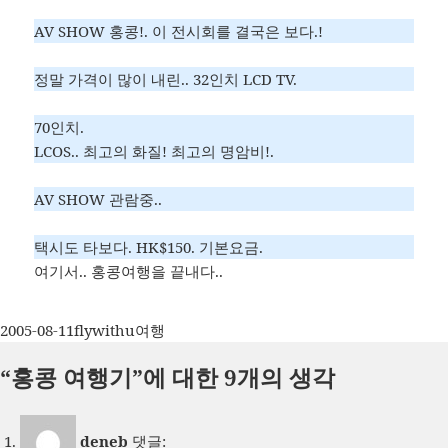
AV SHOW 홍콩!. 이 전시회를 결국은 보다.!
정말 가격이 많이 내린.. 32인치 LCD TV.
70인치.
LCOS.. 최고의 화질! 최고의 명암비!.
AV SHOW 관람중..
택시도 타보다. HK$150. 기본요금.
여기서.. 홍콩여행을 끝내다..
작
글
카
2005-08-11
flywithu
여행
성
쓴
테
“홍콩 여행기”에 대한 9개의 생각
일
이
고
자
리
deneb
댓글: