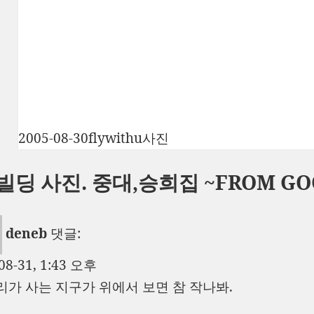
작
글
카
2005-08-30
flywithu
사진
성
쓴
테
3빌딩 사진. 중대,승희집 ~FROM G
일
이
고
자
리
deneb
댓글:
08-31, 1:43 오후
우리가 사는 지구가 위에서 보면 참 작나봐.