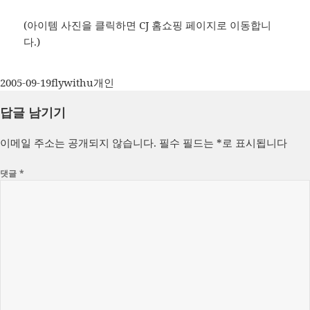
(아이템 사진을 클릭하면 CJ 홈쇼핑 페이지로 이동합니
다.)
작
글
카
2005-09-19
flywithu
개인
성
쓴
테
답글 남기기
일
이
고
자
리
이메일 주소는 공개되지 않습니다.
필수 필드는
*
로 표시됩니다
댓글
*