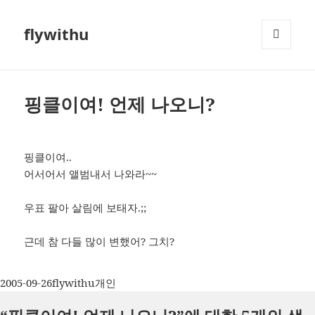
flywithu
메뉴와
위젯
핑클이여! 언제 나오니?
핑클이여..
어서어서 앨범내서 나와라~~
우표 팔아 살림에 보태자.;;
근데 참 다들 많이 변했어? 그치?
작
글
카
2005-09-26
flywithu
개인
성
쓴
테