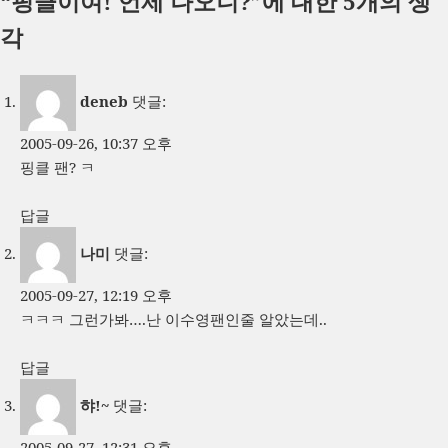
“핑클이여! 언제 나오니?”에 대한 5개의 생
일
이
고
자
리
각
deneb
댓글:
2005-09-26, 10:37 오후
핑클 팬? ㅋ
답글
나미
댓글:
2005-09-27, 12:19 오후
ㅋㅋㅋ 그런가봐….난 이수영팬인줄 알았는데..
답글
햐!~
댓글:
2005-09-27, 12:31 오후