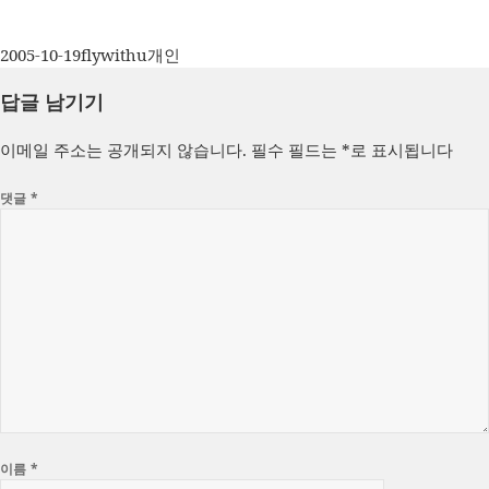
작
글
카
2005-10-19
flywithu
개인
성
쓴
테
답글 남기기
일
이
고
자
리
이메일 주소는 공개되지 않습니다.
필수 필드는
*
로 표시됩니다
댓글
*
이름
*