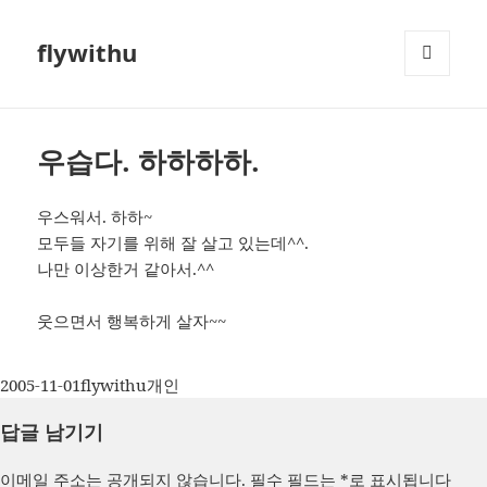
flywithu
메뉴와
위젯
우습다. 하하하하.
우스워서. 하하~
모두들 자기를 위해 잘 살고 있는데^^.
나만 이상한거 같아서.^^
웃으면서 행복하게 살자~~
작
글
카
2005-11-01
flywithu
개인
성
쓴
테
답글 남기기
일
이
고
자
리
이메일 주소는 공개되지 않습니다.
필수 필드는
*
로 표시됩니다