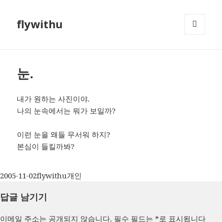
flywithu
메뉴와
위젯
눈.
내가 원하는 사진이야.
나의 눈속에서는 뭐가 보일까?
이런 눈을 왜들 무서워 하지?
본심이 들킬까봐?
작
글
카
2005-11-02
flywithu
개인
성
쓴
테
답글 남기기
일
이
고
자
리
이메일 주소는 공개되지 않습니다.
필수 필드는
*
로 표시됩니다