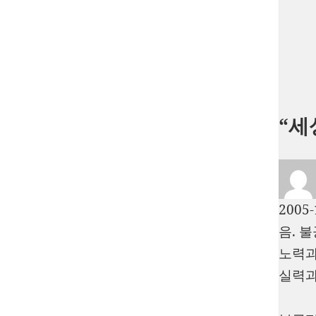
“세
2005-
음. 
노력과
실력과