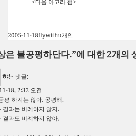
<다음 아고라 펌>
작
글
카
2005-11-18
flywithu
개인
성
쓴
테
상은 불공평하단다.”에 대한 2개의 
일
이
고
자
리
햐!~
댓글:
11-18, 2:32 오전
불공평 하지는 않아. 공평해.
 결과는 비례하지 않지.
 결과도 비례하지 않아.