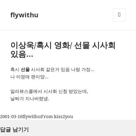
flywithu
메뉴와
위젯
이상욱/혹시 영화/ 선물 시사회
있음…
혹시
선물
시사회 같은거 있음 나랑 가장…
나 이영애 팬이양…
알라뷰스쿨에서 시사회 신청 받았는데,
날짜가 지나버렸넹.
작
글
카
2001-03-16
flywithu
From kiss2you
성
쓴
테
답글 남기기
일
이
고