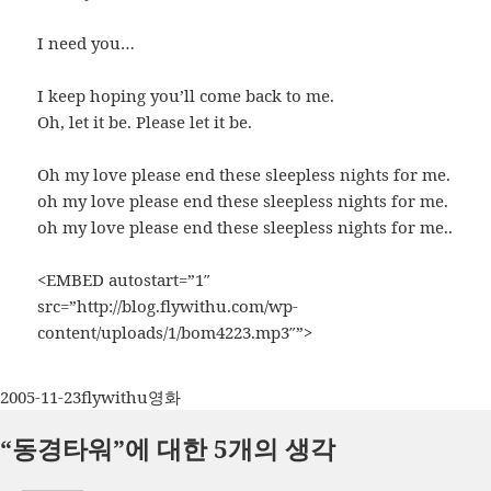
I need you…
I keep hoping you’ll come back to me.
Oh, let it be. Please let it be.
Oh my love please end these sleepless nights for me.
oh my love please end these sleepless nights for me.
oh my love please end these sleepless nights for me..
<EMBED autostart=”1″
src=”http://blog.flywithu.com/wp-
content/uploads/1/bom4223.mp3″”>
작
글
카
2005-11-23
flywithu
영화
성
쓴
테
“동경타워”에 대한 5개의 생각
일
이
고
자
리