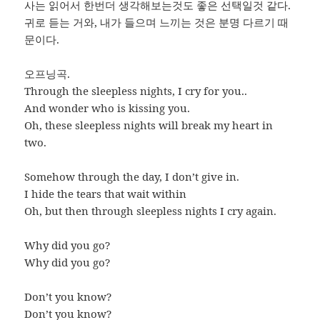
사는 읽어서 한번더 생각해보는것도 좋은 선택일것 같다.
귀로 듣는 거와, 내가 들으며 느끼는 것은 분명 다르기 때
문이다.
오프닝곡.
Through the sleepless nights, I cry for you..
And wonder who is kissing you.
Oh, these sleepless nights will break my heart in
two.
Somehow through the day, I don’t give in.
I hide the tears that wait within
Oh, but then through sleepless nights I cry again.
Why did you go?
Why did you go?
Don’t you know?
Don’t you know?